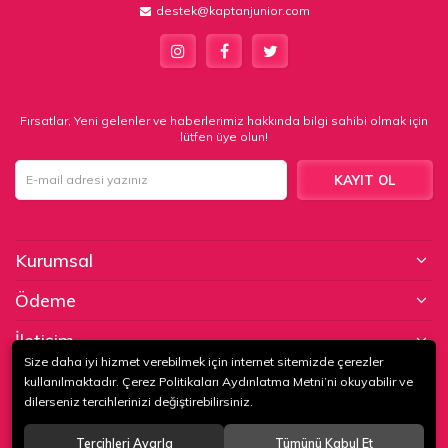
destek@kaptanjunior.com
Fırsatlar, Yeni gelenler ve haberlerimiz hakkında bilgi sahibi olmak için
lütfen üye olun!
KAYIT OL
Kurumsal
Ödeme
İletişim
Size daha iyi hizmet verebilmek için internet sitemizde çerezler
kullanılmaktadır. Çerez Politikaları Aydınlatma Metni’ni okuyabilir ve
© 2020
KAPTAN KUNDURA DERİ MAMÜLLERİ KONF. TİC. VE SAN. LTD.
dilerseniz tercihlerinizi değiştirebilirsiniz.
ŞTİ
. Tüm hakları saklıdır.
Tercihleri Ayarla
Tümünü Kabul Et