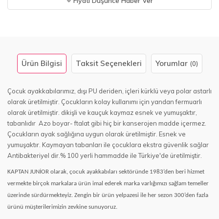
Fiyatı Düşünce Haber Ver
Ürün Bilgisi
Taksit Seçenekleri
Yorumlar
(0)
Çocuk ayakkabılarımız, dışı PU deriden, içleri kürklü veya polar astarlı
olarak üretilmiştir. Çocukların kolay kullanımı için yandan fermuarlı
olarak üretilmiştir. dikişli ve kauçuk kaymaz esnek ve yumuşaktır,
tabanlıdır Azo boyar- ftalat gibi hiç bir kanserojen madde içermez.
Çocukların ayak sağlığına uygun olarak üretilmiştir. Esnek ve
yumuşaktır. Kaymayan tabanları ile çocuklara ekstra güvenlik sağlar
Antibakteriyel dir.% 100 yerli hammadde ile Türkiye'de üretilmiştir.
KAPTAN JUNİOR olarak, çocuk ayakkabıları sektöründe 1983’den beri hizmet
vermekte birçok markalara ürün imal ederek marka varlığımızı sağlam temeller
üzerinde sürdürmekteyiz. Zengin bir ürün yelpazesi ile her sezon 300’den fazla
ürünü müşterilerimizin zevkine sunuyoruz.