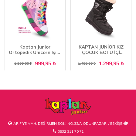
Kaptan Junior
KAPTAN JUNİOR KIZ
Ortopedik Unicorn Işıklı
ÇOCUK BOTU İÇİ
Kız Sneakers BALFK
KÜRKLÜ PGMK 5995
999,95
1.299,95
500
1.299,00
1.499,00
ARİFİYE MAH. DEĞİRMEN SOK. NO:32/A ODUNPAZARI / ESKİŞEHİR
0532 311 70 71