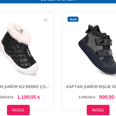
%49
KAPTAN JUNİOR KIZ BEBEK ÇOCUK BOTU ORTOPEDİK KAYMAZ TABAN BMLK 650
1.199,95
999,95
.699,00
1.995,00
İNCELE
İNCELE