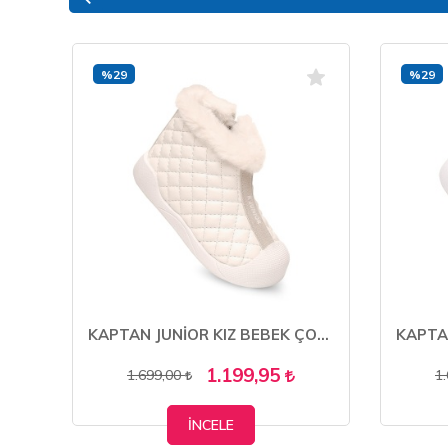
%29
%29
KAPTAN JUNİOR KIŞLIK GÜNLÜK KIZ ÇOCUK BEBEK CIRTLI BOT BARZNK 650
KAPTAN JUNİOR KIZ BEBEK ÇOCUK BOTU ORTOPEDİK KAYMAZ TABAN BMLK 650
1.199,95
1.699,00
1
İNCELE