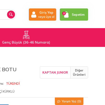
Giriş Yap
0
Sepetim
veya üye ol
Genç Büyük (36-46 Numara)
K BOTU
Diğer
KAPTAN JUNIOR
Ürünleri
TÜKENDİ
mu
Çİ KÜRKLÜ
Yorum Yaz
(0)