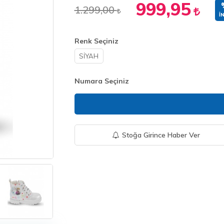
999,95
1.299,00
İ
Renk Seçiniz
SİYAH
Numara Seçiniz
Stoğa Girince Haber Ver