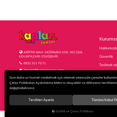
Kurumsa
Hakkımızd
ARİFİYE MAH. DEĞİRMEN SOK. NO:32/A
ODUNPAZARI / ESKİŞEHİR
Güvenlik
0532 311 70 71
Teslimat ve
destek@kaptanjunior.com
Kargo Seçe
Size daha iyi hizmet verebilmek için internet sitemizde çerezler kullanıl
Çerez Politikaları Aydınlatma Metni’ni okuyabilir ve dilerseniz tercihlerini
değiştirebilirsiniz.
Tercihleri Ayarla
Tümünü Kabul Et
© 2020
KAPTAN KUNDURA DERİ MAMÜLLERİ KONF. TİC. VE SAN. L
Gizlilik ve Çerez Politikası