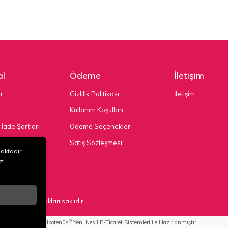
l
Ödeme
İletişim
a
Gizlilik Politikası
İletişim
Kullanım Koşulları
 İade Şartları
Ödeme Seçenekleri
nekleri
Satış Sözleşmesi
maktadır.
zi
TD. ŞTİ
. Tüm hakları saklıdır.
®
Hipotenüs
Yeni Nesil E-Ticaret Sistemleri ile Hazırlanmıştır.