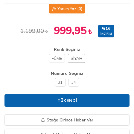
Yorum Yaz
(0)
999,95
%16
1.199,00
İNDIRIM
Renk Seçiniz
FÜME
SİYAH
Numara Seçiniz
31
34
TÜKENDI
Stoğa Girince Haber Ver