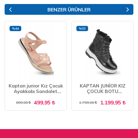
BENZER ÜRÜNLER
%44
%33
Kaptan junior Kız Çocuk
KAPTAN JUNİOR KIZ
Ayakkabı Sandalet
ÇOCUK BOTU
Babet PVTK 320
ORTOPEDİK İÇİ KÜRKLÜ
499,95
1.199,95
899,00
1.799,00