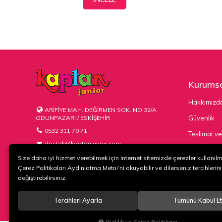
Kurumsa
Hakkımızd
ARİFİYE MAH. DEĞİRMEN SOK. NO:32/A
ODUNPAZARI / ESKİŞEHİR
Güvenlik
0532 311 70 71
Teslimat ve
destek@kaptanjunior.com
Kargo Seçe
Size daha iyi hizmet verebilmek için internet sitemizde çerezler kullanıl
Çerez Politikaları Aydınlatma Metni’ni okuyabilir ve dilerseniz tercihlerini
değiştirebilirsiniz.
Tercihleri Ayarla
Tümünü Kabul Et
© 2020
KAPTAN KUNDURA DERİ MAMÜLLERİ KONF. TİC. VE SAN. L
Gizlilik ve Çerez Politikası