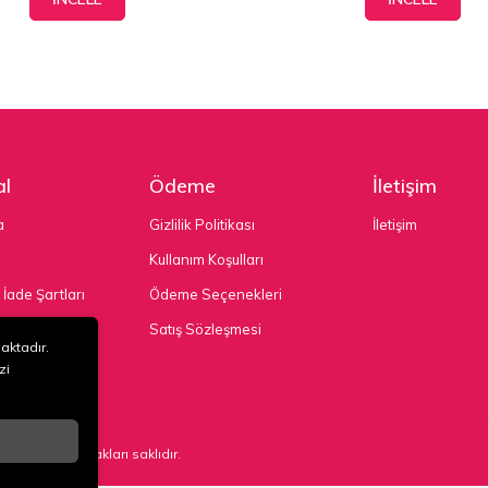
l
Ödeme
İletişim
a
Gizlilik Politikası
İletişim
Kullanım Koşulları
 İade Şartları
Ödeme Seçenekleri
nekleri
Satış Sözleşmesi
maktadır.
zi
TD. ŞTİ
. Tüm hakları saklıdır.