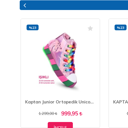
%23
%23
KAPTAN JUNİOR KIZ ÇOCUK BOTU ORTOPEDİK İÇİ KÜRKLÜ
Kaptan Junior Ortopedik Unicorn Işıklı Kız Sneakers BALFK 500
999,95
1.299,00
İNCELE