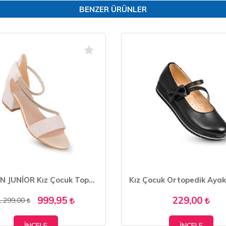
BENZER ÜRÜNLER
KAPTAN JUNİOR Kız Çocuk Topuklu Abiye Ayakkabı PSSK 515
999,95
229,00
1.299,00
İNCELE
İNCELE