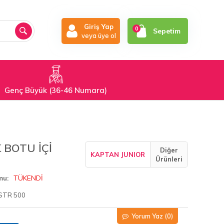
Giriş Yap
0
Sepetim
veya üye ol
Genç Büyük (36-46 Numara)
 BOTU İÇİ
Diğer
KAPTAN JUNIOR
Ürünleri
TÜKENDİ
mu
STR 500
Yorum Yaz
(0)