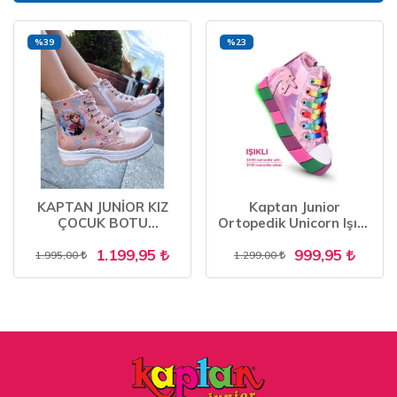
%39
%23
KAPTAN JUNİOR KIZ
Kaptan Junior
ÇOCUK BOTU
Ortopedik Unicorn Işıklı
ORTOPEDİK İÇİ KÜRKLÜ
Kız Sneakers BALFK
1.199,95
999,95
PSSK 650
500
1.995,00
1.299,00