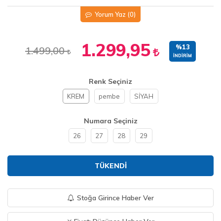
Yorum Yaz
(0)
1.299,95
%13
1.499,00
İNDIRIM
Renk Seçiniz
KREM
pembe
SİYAH
Numara Seçiniz
26
27
28
29
TÜKENDI
Stoğa Girince Haber Ver