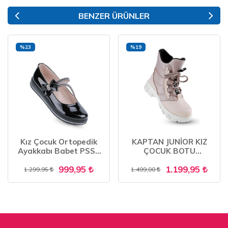
BENZER ÜRÜNLER
%23
%19
Kız Çocuk Ortopedik
KAPTAN JUNİOR KIZ
Ayakkabı Babet PSSK
ÇOCUK BOTU
651
ORTOPEDİK İÇİ KÜRKLÜ
999,95
1.199,95
FENK 201
1.299,95
1.499,00