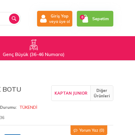
Giriş Yap
0
Sepetim
veya üye ol
Genç Büyük (36-46 Numara)
K BOTU
Diğer
KAPTAN JUNIOR
Ürünleri
TÜKENDİ
 Durumu
36
Yorum Yaz
(0)