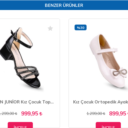
BENZER ÜRÜNLER
%30
KAPTAN JUNİOR Kız Çocuk Topuklu Abiye Ayakkabı PSSK 403
999,95
899,95
1.299,00
1.299,00
İNCELE
İNCELE