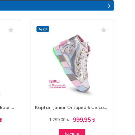
%23
Kız Çocuk Ortopedik Ayakkabı Babet PSSK 420
Kaptan Junior Ortopedik Unicorn Işıklı Kız Sneakers BALFK 500
999,95
1.299,00
İNCELE