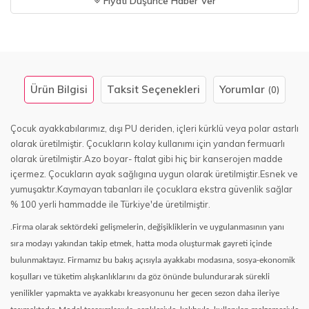
Fiyatı Düşünce Haber Ver
Ürün Bilgisi
Taksit Seçenekleri
Yorumlar
(0)
Çocuk ayakkabılarımız, dışı PU deriden, içleri kürklü veya polar astarlı
olarak üretilmiştir. Çocukların kolay kullanımı için yandan fermuarlı
olarak üretilmiştir.Azo boyar- ftalat gibi hiç bir kanserojen madde
içermez. Çocukların ayak sağlıgına uygun olarak üretilmiştir.Esnek ve
yumuşaktır.Kaymayan tabanları ile çocuklara ekstra güvenlik sağlar
% 100 yerli hammadde ile Türkiye'de üretilmiştir.
.
Firma olarak sektördeki gelişmelerin, değişikliklerin ve uygulanmasının yanı
sıra modayı yakından takip etmek, hatta moda oluşturmak gayreti içinde
bulunmaktayız. Firmamız bu bakış açısıyla ayakkabı modasına, sosya-ekonomik
koşulları ve tüketim alışkanlıklarını da göz önünde bulundurarak sürekli
yenilikler yapmakta ve ayakkabı kreasyonunu her gecen sezon daha ileriye