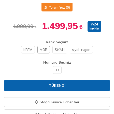
Yorum Yaz
(0)
1.499,95
%24
1.999,00
İNDIRIM
Renk Seçiniz
KREM
MOR
SİYAH
siyah rugan
Numara Seçiniz
33
TÜKENDI
Stoğa Girince Haber Ver