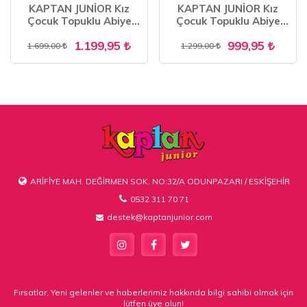
KAPTAN JUNİOR Kız
KAPTAN JUNİOR Kız
Çocuk Topuklu Abiye
Çocuk Topuklu Abiye
Ayakkabı PSSK 700
Ayakkabı PSSK 403
1.199,95
999,95
1.699,00
1.299,00
ARİFİYE MAH. DEĞİRMEN SOK. NO:32/A ODUNPAZARI / ESKİŞEHİR
0532 311 70 71
destek@kaptanjunior.com
Fırsatlar, Yeni gelenler ve haberlerimiz hakkında bilgi sahibi olmak için
lütfen üye olun!