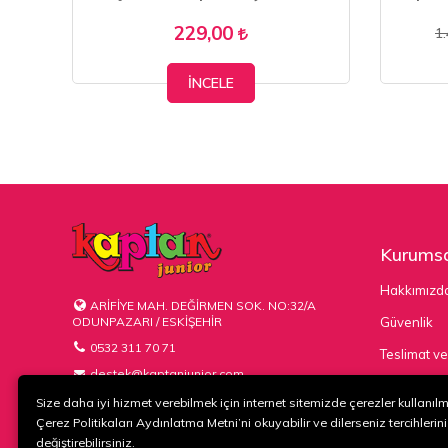
229,00
1
İNCELE
Kurumsa
Hakkımızd
ARİFİYE MAH. DEĞİRMEN SOK. NO:32/A
ODUNPAZARI / ESKİŞEHİR
Güvenlik
0532 311 70 71
Teslimat ve
destek@kaptanjunior.com
Kargo Seçe
Size daha iyi hizmet verebilmek için internet sitemizde çerezler kullanıl
Çerez Politikaları Aydınlatma Metni’ni okuyabilir ve dilerseniz tercihlerini
değiştirebilirsiniz.