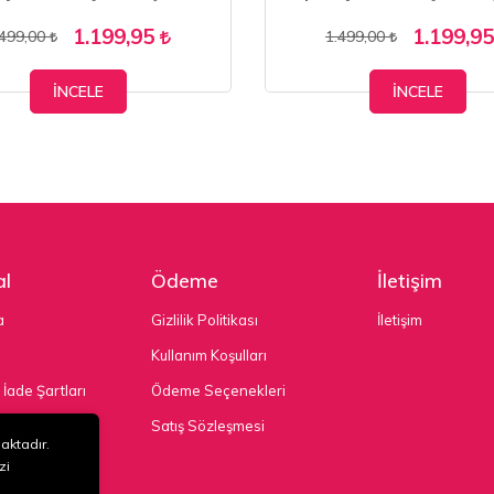
1.199,95
1.199,9
.499,00
1.499,00
İNCELE
İNCELE
l
Ödeme
İletişim
a
Gizlilik Politikası
İletişim
Kullanım Koşulları
 İade Şartları
Ödeme Seçenekleri
nekleri
Satış Sözleşmesi
maktadır.
zi