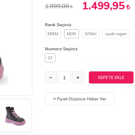
1.499,95
1.999,00
Renk Seçiniz
KREM
MOR
SİYAH
siyah rugan
Numara Seçiniz
33
SEPETE EKLE
Fiyatı Düşünce Haber Ver