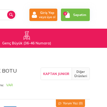
Giriş Yap
0
Sepetim
veya üye ol
Genç Büyük (36-46 Numara)
K BOTU
Diğer
KAPTAN JUNIOR
Ürünleri
VAR
mu
Yorum Yaz
(0)