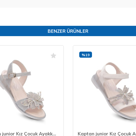
BENZER ÜRÜNLER
%19
Kaptan junior Kız Çocuk Ayakkabı Sandalet Babet PVTK 665