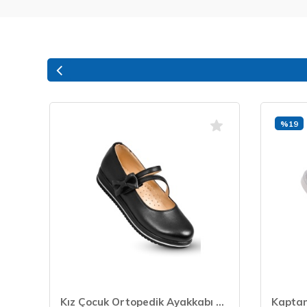
%19
Kaptan junior Kız Çocuk Ortopedik Ayakkabı Sandalet POYK 505
Kız Çocuk Ortopedik Ayakkabı Babet PSSK 651 SİYAH