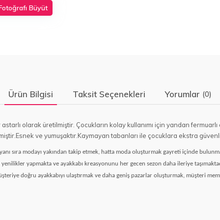
Fotoğrafı Büyüt
Ürün Bilgisi
Taksit Seçenekleri
Yorumlar
(0)
astarlı olarak üretilmiştir. Çocukların kolay kullanımı için yandan fermuarlı 
iştir.Esnek ve yumuşaktır.Kaymayan tabanları ile çocuklara ekstra güvenlik
ın yanı sıra modayı yakından takip etmek, hatta moda oluşturmak gayreti içinde bulun
 yenilikler yapmakta ve ayakkabı kreasyonunu her gecen sezon daha ileriye taşımaktadır
şteriye doğru ayakkabıyı ulaştırmak ve daha geniş pazarlar oluşturmak, müşteri me