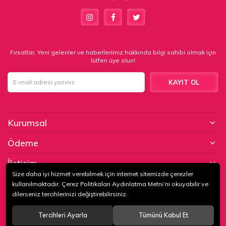
Fırsatlar, Yeni gelenler ve haberlerimiz hakkında bilgi sahibi olmak için
lütfen üye olun!
KAYIT OL
Kurumsal
Ödeme
İletişim
Size daha iyi hizmet verebilmek için internet sitemizde çerezler
kullanılmaktadır. Çerez Politikaları Aydınlatma Metni’ni okuyabilir ve
© 2020
KAPTAN KUNDURA DERİ MAMÜLLERİ KONF. TİC. VE SAN. LTD.
dilerseniz tercihlerinizi değiştirebilirsiniz.
ŞTİ
. Tüm hakları saklıdır.
Tercihleri Ayarla
Tümünü Kabul Et