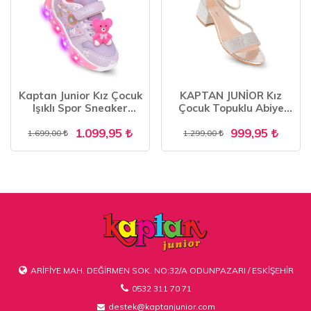
Kaptan Junior Kız Çocuk
KAPTAN JUNİOR Kız
Işıklı Spor Sneaker
Çocuk Topuklu Abiye
Yürüyüş Ayakkabı
Ayakkabı PSSK 515
1.099,95
999,95
PTJCK 700
1.699,00
1.299,00
ARİFİYE MAH. DEĞİRMEN SOK. NO:32/A ODUNPAZARI / ESKİŞEHİR
0532 311 70 71
destek@kaptanjunior.com