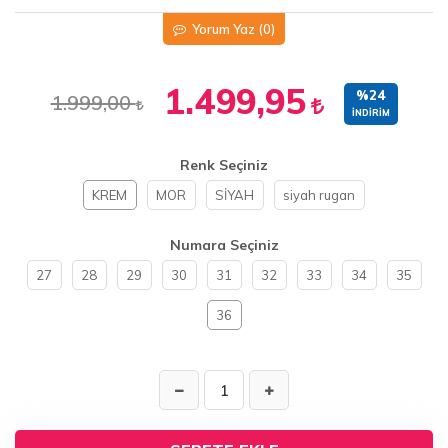
Yorum Yaz
(0)
1.499,95
%24
1.999,00
İNDIRIM
Renk Seçiniz
KREM
MOR
SİYAH
siyah rugan
Numara Seçiniz
27
28
29
30
31
32
33
34
35
36