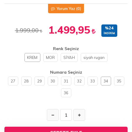
Yorum Yaz
(0)
1.499,95
%24
1.999,00
İNDIRIM
Renk Seçiniz
KREM
MOR
SİYAH
siyah rugan
Numara Seçiniz
27
28
29
30
31
32
33
34
35
36