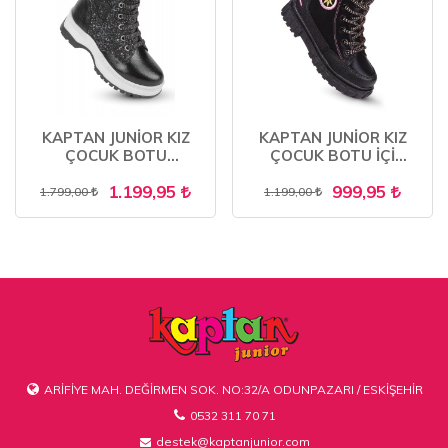
KAPTAN JUNİOR KIZ
KAPTAN JUNİOR KIZ
ÇOCUK BOTU
ÇOCUK BOTU İÇİ
ORTOPEDİK İÇİ KÜRKLÜ
KÜRKLÜ PSTR 500
1.199,95
999,95
1.799,00
1.199,00
ARİFİYE MAH. DEĞİRMEN SOK. NO:32/A ODUNPAZARI / ESKİŞEHİR
0532 311 70 71
destek@kaptanjunior.com