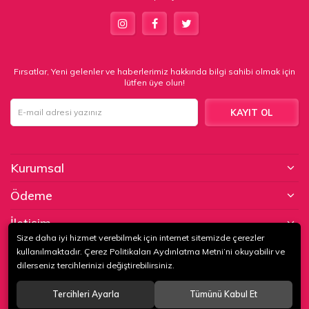
Fırsatlar, Yeni gelenler ve haberlerimiz hakkında bilgi sahibi olmak için
lütfen üye olun!
KAYIT OL
Kurumsal
Ödeme
İletişim
Size daha iyi hizmet verebilmek için internet sitemizde çerezler
kullanılmaktadır. Çerez Politikaları Aydınlatma Metni’ni okuyabilir ve
© 2020
KAPTAN KUNDURA DERİ MAMÜLLERİ KONF. TİC. VE SAN. LTD.
dilerseniz tercihlerinizi değiştirebilirsiniz.
ŞTİ
. Tüm hakları saklıdır.
Tercihleri Ayarla
Tümünü Kabul Et