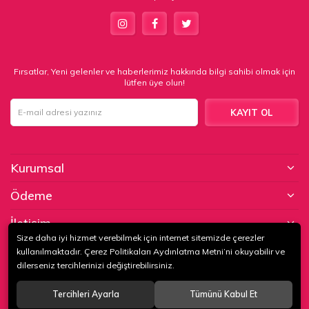
Fırsatlar, Yeni gelenler ve haberlerimiz hakkında bilgi sahibi olmak için
lütfen üye olun!
KAYIT OL
Kurumsal
Ödeme
İletişim
Size daha iyi hizmet verebilmek için internet sitemizde çerezler
kullanılmaktadır. Çerez Politikaları Aydınlatma Metni’ni okuyabilir ve
© 2020
KAPTAN KUNDURA DERİ MAMÜLLERİ KONF. TİC. VE SAN. LTD.
dilerseniz tercihlerinizi değiştirebilirsiniz.
ŞTİ
. Tüm hakları saklıdır.
Tercihleri Ayarla
Tümünü Kabul Et