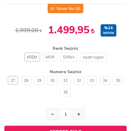
Yorum Yaz
(0)
1.499,95
%24
1.999,00
İNDIRIM
Renk Seçiniz
KREM
MOR
SİYAH
siyah rugan
Numara Seçiniz
27
28
29
30
31
32
33
34
35
36