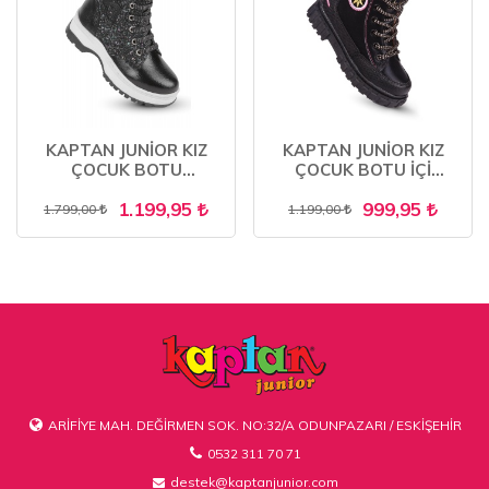
KAPTAN JUNİOR KIZ
KAPTAN JUNİOR KIZ
ÇOCUK BOTU
ÇOCUK BOTU İÇİ
ORTOPEDİK İÇİ KÜRKLÜ
KÜRKLÜ PSTR 500
1.199,95
999,95
1.799,00
1.199,00
ARİFİYE MAH. DEĞİRMEN SOK. NO:32/A ODUNPAZARI / ESKİŞEHİR
0532 311 70 71
destek@kaptanjunior.com