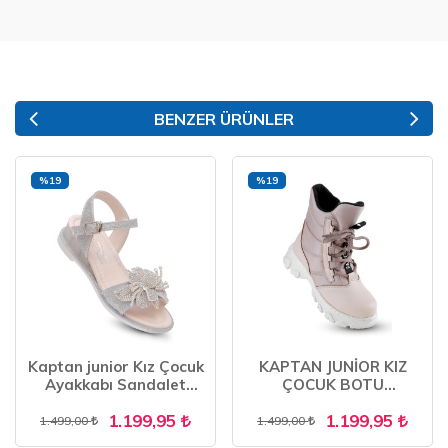
BENZER ÜRÜNLER
%19
%19
Kaptan junior Kız Çocuk
KAPTAN JUNİOR KIZ
Ayakkabı Sandalet
ÇOCUK BOTU
Babet PVTK 665
ORTOPEDİK İÇİ KÜRKLÜ
1.199,95
1.199,95
FENK 201
1.499,00
1.499,00