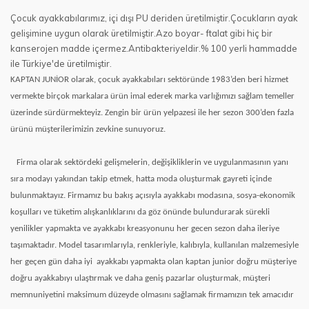
Çocuk ayakkabılarımız, içi dışı PU deriden üretilmiştir.Çocukların ayak
gelişimine uygun olarak üretilmiştir.Azo boyar- ftalat gibi hiç bir
kanserojen madde içermez.Antibakteriyeldir.% 100 yerli hammadde
ile Türkiye'de üretilmiştir.
KAPTAN JUNİOR olarak, çocuk ayakkabıları sektöründe 1983’den beri hizmet
vermekte birçok markalara ürün imal ederek marka varlığımızı sağlam temeller
üzerinde sürdürmekteyiz. Zengin bir ürün yelpazesi ile her sezon 300’den fazla
ürünü müşterilerimizin zevkine sunuyoruz.
Firma olarak sektördeki gelişmelerin, değişikliklerin ve uygulanmasının yanı
sıra modayı yakından takip etmek, hatta moda oluşturmak gayreti içinde
bulunmaktayız. Firmamız bu bakış açısıyla ayakkabı modasına, sosya-ekonomik
koşulları ve tüketim alışkanlıklarını da göz önünde bulundurarak sürekli
yenilikler yapmakta ve ayakkabı kreasyonunu her gecen sezon daha ileriye
taşımaktadır. Model tasarımlarıyla, renkleriyle, kalıbıyla, kullanılan malzemesiyle
her geçen gün daha iyi
ayakkabı yapmakta olan kaptan junior doğru müşteriye
doğru ayakkabıyı ulaştırmak ve daha geniş pazarlar oluşturmak, müşteri
memnuniyetini maksimum düzeyde olmasını sağlamak firmamızın tek amacıdır