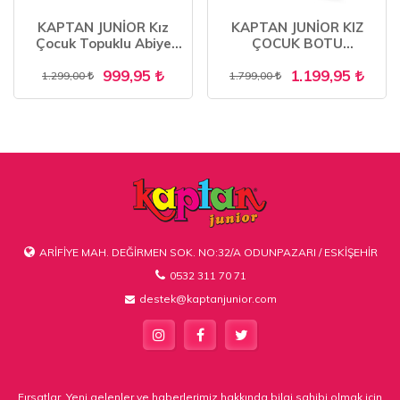
KAPTAN JUNİOR Kız
KAPTAN JUNİOR KIZ
Çocuk Topuklu Abiye
ÇOCUK BOTU
Ayakkabı PSSK 515
ORTOPEDİK İÇİ KÜRKLÜ
999,95
1.199,95
1.299,00
1.799,00
ARİFİYE MAH. DEĞİRMEN SOK. NO:32/A ODUNPAZARI / ESKİŞEHİR
0532 311 70 71
destek@kaptanjunior.com
Fırsatlar, Yeni gelenler ve haberlerimiz hakkında bilgi sahibi olmak için