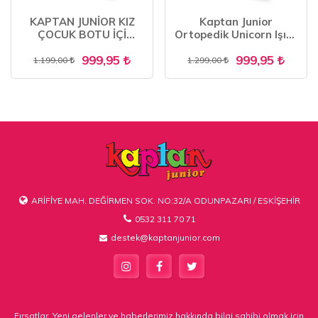
KAPTAN JUNİOR KIZ
Kaptan Junior
ÇOCUK BOTU İÇİ
Ortopedik Unicorn Işıklı
KÜRKLÜ PSTR 500
Kız Sneakers BALFK
999,95
999,95
500
1.199,00
1.299,00
ARİFİYE MAH. DEĞİRMEN SOK. NO:32/A ODUNPAZARI / ESKİŞEHİR
0532 311 70 71
destek@kaptanjunior.com
Fırsatlar, Yeni gelenler ve haberlerimiz hakkında bilgi sahibi olmak için