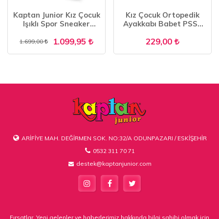
Kaptan Junior Kız Çocuk
Kız Çocuk Ortopedik
Işıklı Spor Sneaker
Ayakkabı Babet PSSK
Yürüyüş Ayakkabı
651 SİYAH
1.099,95
229,00
PTJCK 700
1.699,00
ARİFİYE MAH. DEĞİRMEN SOK. NO:32/A ODUNPAZARI / ESKİŞEHİR
0532 311 70 71
destek@kaptanjunior.com
Fırsatlar, Yeni gelenler ve haberlerimiz hakkında bilgi sahibi olmak için