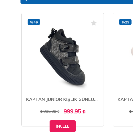
%49
%29
KAPTAN JUNİOR KIZ BEBEK ÇOCUK BOTU ORTOPEDİK KAYMAZ TABAN BMLK 650
KAPTAN JUNİOR KIŞLIK GÜNLÜK KIZ ÇOCUK BEBEK CIRTLI BOT BARZNK 650
999,95
1.995,00
1
İNCELE