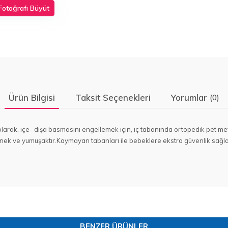
Fotoğrafı Büyüt
Ürün Bilgisi
Taksit Seçenekleri
Yorumlar
(0)
arak, içe- dışa basmasını engellemek için, iç tabanında ortopedik pet mev
nek ve yumuşaktır.Kaymayan tabanları ile bebeklere ekstra güvenlik sağlar.
BENZER ÜRÜNLER