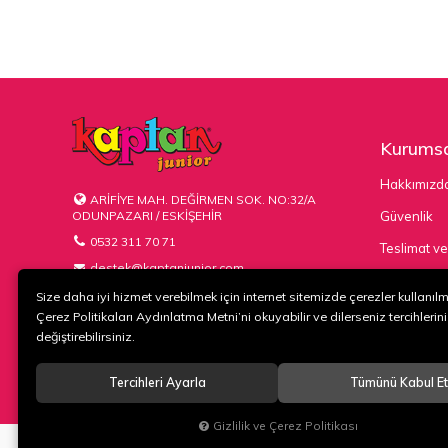
Kurumsa
Hakkımızd
ARİFİYE MAH. DEĞİRMEN SOK. NO:32/A
ODUNPAZARI / ESKİŞEHİR
Güvenlik
0532 311 70 71
Teslimat ve
destek@kaptanjunior.com
Kargo Seçe
Size daha iyi hizmet verebilmek için internet sitemizde çerezler kullanıl
Çerez Politikaları Aydınlatma Metni’ni okuyabilir ve dilerseniz tercihlerini
değiştirebilirsiniz.
Tercihleri Ayarla
Tümünü Kabul Et
© 2020
KAPTAN KUNDURA DERİ MAMÜLLERİ KONF. TİC. VE SAN. L
Gizlilik ve Çerez Politikası