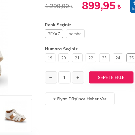
899,95
1.299,00
İ
Renk Seçiniz
BEYAZ
pembe
Numara Seçiniz
19
20
21
22
23
24
25
SEPETE EKLE
Fiyatı Düşünce Haber Ver