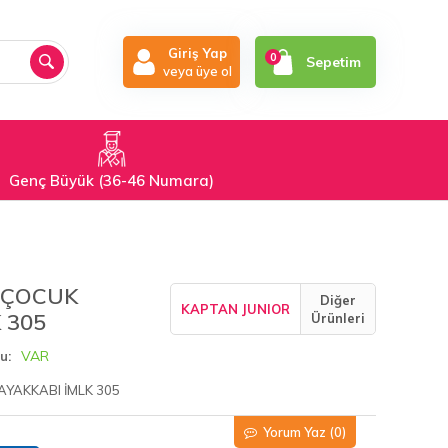
Giriş Yap
0
Sepetim
veya üye ol
Genç Büyük (36-46 Numara)
 ÇOCUK
Diğer
KAPTAN JUNIOR
 305
Ürünleri
VAR
u
AYAKKABI İMLK 305
Yorum Yaz
(0)