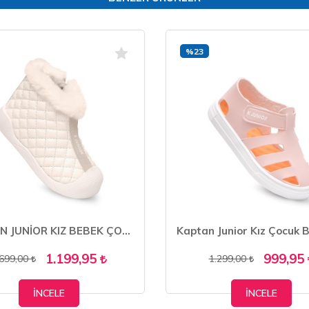
%23
KAPTAN JUNİOR KIZ BEBEK ÇOCUK BOTU ORTOPEDİK KAYMAZ TABAN BMLK 650
1.199,95
999,95
.699,00
1.299,00
İNCELE
İNCELE