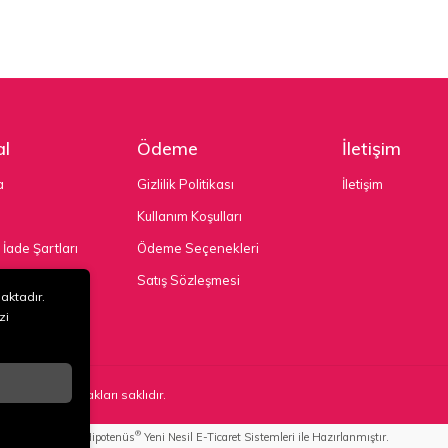
l
Ödeme
İletişim
a
Gizlilik Politikası
İletişim
Kullanım Koşulları
 İade Şartları
Ödeme Seçenekleri
nekleri
Satış Sözleşmesi
maktadır.
zi
TD. ŞTİ
. Tüm hakları saklıdır.
®
Hipotenüs
Yeni Nesil E-Ticaret Sistemleri ile Hazırlanmıştır.