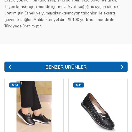
Ekstra çok hafif bir taban yapısına sahiptir. Azo boyar ftelat gibi
hiçbir kanserojen madde içermez. Ayak sağlığına uygun olarak
üretilmiştir. Esnek ve yumuşaktır kaymayan tabanları ile ekstra
güvenlik sağlar. Antibakteriyel dir. % 100 yerli hammadde ile
Türkiyede üretilmiştir.
BENZER ÜRÜNLER
%24
%41