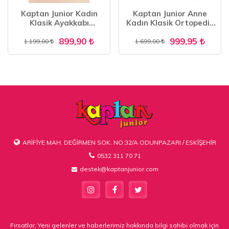
Kaptan Junior Kadın
Kaptan Junior Anne
Klasik Ayakkabı
Kadın Klasik Ortopedik
Ortopedik Anne
Babet Günlük Ayakkabı
899,90
999,95
Ayakkabısı Anne Babet
ZSLNK 555
1.199,00
1.699,00
Ayakkabı Anne Kadın
Günlük Ayakkabı ZBCRK
600
ARİFİYE MAH. DEĞİRMEN SOK. NO:32/A ODUNPAZARI / ESKİŞEHİR
0532 311 70 71
destek@kaptanjunior.com
Fırsatlar, Yeni gelenler ve haberlerimiz hakkında bilgi sahibi olmak için