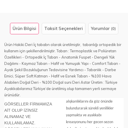
Ürün Bilgisi
Taksit Seçenekleri
Yorumlar
(0)
Ürün Hakiki Deri İç tababn olarak üretilmiştir, tabanlığı ortopedik bir
kullanım için şekillendirilmiştir. Taban : Termoplastik ve Poliüretan
Özellikleri - Ortopedik İç Taban - Anatomik Fuspet - Dengeli Yük
Dağılımı - Kaymaz Taban - Hafif ve Yumuşak Yapı - Comfort Taban -
Ayak Şekil Bozukluğunun Tedavisine Yardımcı - Tabanlık - Darbe
Emici, Süper Soft Katman - Hafif ve Esnek Taban - %100 Hava
Alabilen Doğal Deri - %100 Doğal suni Deri Astar Üretim : Türkiye
Ayakkabılarımız Türkiye’de üretilmiş olup tamamen yerli sermaye
ürünüdür.
alışkanlıklarını da göz önünde
GÖRSELLER FİRMAMIZA
bulundurarak sürekli yenilikler
AİT OLUP İZİNSİZ
yapmakta ve ayakkabı
ALINAMAZ VE
kreasyonunu her gecen sezon
KULLANILAMAZ.