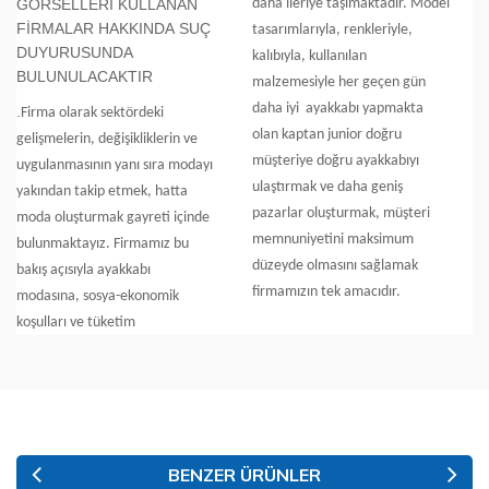
GÖRSELLERİ KULLANAN
daha ileriye taşımaktadır. Model
FİRMALAR HAKKINDA SUÇ
tasarımlarıyla, renkleriyle,
DUYURUSUNDA
kalıbıyla, kullanılan
BULUNULACAKTIR
malzemesiyle her geçen gün
daha iyi
ayakkabı yapmakta
.
Firma olarak sektördeki
olan kaptan junior doğru
gelişmelerin, değişikliklerin ve
müşteriye doğru ayakkabıyı
uygulanmasının yanı sıra modayı
ulaştırmak ve daha geniş
yakından takip etmek, hatta
pazarlar oluşturmak, müşteri
moda oluşturmak gayreti içinde
memnuniyetini maksimum
bulunmaktayız. Firmamız bu
düzeyde olmasını sağlamak
bakış açısıyla ayakkabı
firmamızın tek amacıdır.
modasına, sosya-ekonomik
koşulları ve tüketim
BENZER ÜRÜNLER