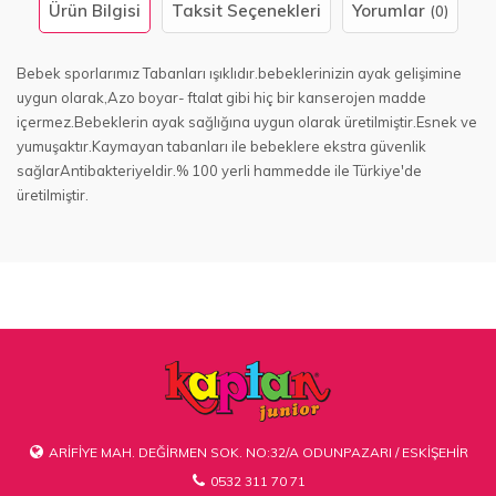
Ürün Bilgisi
Taksit Seçenekleri
Yorumlar
(0)
Bebek sporlarımız Tabanları ışıklıdır.bebeklerinizin ayak gelişimine
uygun olarak,Azo boyar- ftalat gibi hiç bir kanserojen madde
içermez.Bebeklerin ayak sağlığına uygun olarak üretilmiştir.Esnek ve
yumuşaktır.Kaymayan tabanları ile bebeklere ekstra güvenlik
sağlarAntibakteriyeldir.% 100 yerli hammedde ile Türkiye'de
üretilmiştir.
ARİFİYE MAH. DEĞİRMEN SOK. NO:32/A ODUNPAZARI / ESKİŞEHİR
0532 311 70 71