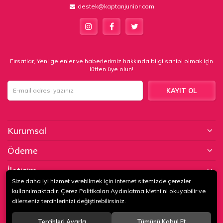
destek@kaptanjunior.com
Fırsatlar, Yeni gelenler ve haberlerimiz hakkında bilgi sahibi olmak için
lütfen üye olun!
KAYIT OL
Kurumsal
Ödeme
İletişim
Size daha iyi hizmet verebilmek için internet sitemizde çerezler
kullanılmaktadır. Çerez Politikaları Aydınlatma Metni’ni okuyabilir ve
© 2020
KAPTAN KUNDURA DERİ MAMÜLLERİ KONF. TİC. VE SAN. LTD.
dilerseniz tercihlerinizi değiştirebilirsiniz.
ŞTİ
. Tüm hakları saklıdır.
Tercihleri Ayarla
Tümünü Kabul Et