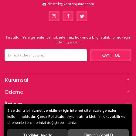
destek@kaptanjunior.com
Fırsatlar, Yeni gelenler ve haberlerimiz hakkında bilgi sahibi olmak için
lütfen üye olun!
KAYIT OL
Kurumsal
Ödeme
İletişim
Size daha iyi hizmet verebilmek için internet sitemizde çerezler
kullanılmaktadır. Çerez Politikaları Aydınlatma Metni’ni okuyabilir ve
© 2020
KAPTAN KUNDURA DERİ MAMÜLLERİ KONF. TİC. VE SAN. LTD.
dilerseniz tercihlerinizi değiştirebilirsiniz.
ŞTİ
. Tüm hakları saklıdır.
Tercihleri Ayarla
Tümünü Kabul Et