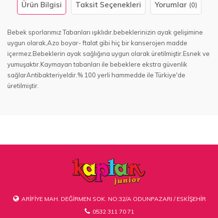
Ürün Bilgisi
Taksit Seçenekleri
Yorumlar
(0)
Bebek sporlarımız Tabanları ışıklıdır.bebeklerinizin ayak gelişimine
uygun olarak,Azo boyar- ftalat gibi hiç bir kanserojen madde
içermez.Bebeklerin ayak sağlığına uygun olarak üretilmiştir.Esnek ve
yumuşaktır.Kaymayan tabanları ile bebeklere ekstra güvenlik
sağlarAntibakteriyeldir.% 100 yerli hammedde ile Türkiye'de
üretilmiştir.
ARİFİYE MAH. DEĞİRMEN SOK. NO:32/A ODUNPAZARI / ESKİŞEHİR
0532 311 70 71