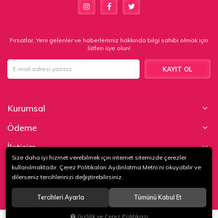
Fırsatlar, Yeni gelenler ve haberlerimiz hakkında bilgi sahibi olmak için
lütfen üye olun!
KAYIT OL
Kurumsal
Ödeme
İletişim
Size daha iyi hizmet verebilmek için internet sitemizde çerezler
kullanılmaktadır. Çerez Politikaları Aydınlatma Metni’ni okuyabilir ve
© 2020
KAPTAN KUNDURA DERİ MAMÜLLERİ KONF. TİC. VE SAN. LTD.
dilerseniz tercihlerinizi değiştirebilirsiniz.
ŞTİ
. Tüm hakları saklıdır.
Tercihleri Ayarla
Tümünü Kabul Et
®
Hipotenüs
Yeni Nesil E-Ticaret Sistemleri ile Hazırlanmıştır.
Gizlilik ve Çerez Politikası