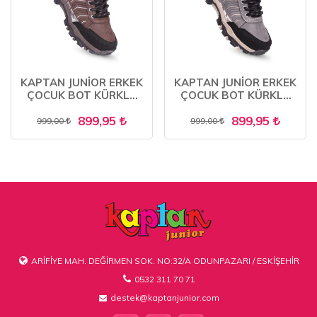
KAPTAN JUNİOR ERKEK
KAPTAN JUNİOR ERKEK
ÇOCUK BOT KÜRKLÜ
ÇOCUK BOT KÜRKLÜ
TRAKİNG PCTRE 500
TRAKİNG PCTRE 500
899,95
899,95
999,00
999,00
ARİFİYE MAH. DEĞİRMEN SOK. NO:32/A ODUNPAZARI / ESKİŞEHİR
0532 311 70 71
destek@kaptanjunior.com