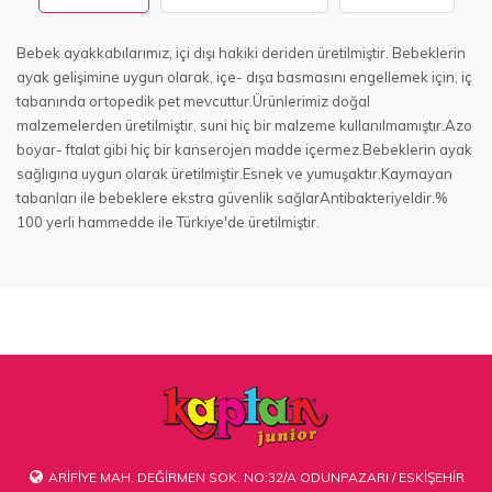
Bebek ayakkabılarımız, içi dışı hakiki deriden üretilmiştir. Bebeklerin
ayak gelişimine uygun olarak, içe- dışa basmasını engellemek için, iç
tabanında ortopedik pet mevcuttur.Ürünlerimiz doğal
malzemelerden üretilmiştir, suni hiç bir malzeme kullanılmamıştır.Azo
boyar- ftalat gibi hiç bir kanserojen madde içermez.Bebeklerin ayak
sağlıgına uygun olarak üretilmiştir.Esnek ve yumuşaktır.Kaymayan
tabanları ile bebeklere ekstra güvenlik sağlarAntibakteriyeldir.%
100 yerli hammedde ile Türkiye'de üretilmiştir.
ARİFİYE MAH. DEĞİRMEN SOK. NO:32/A ODUNPAZARI / ESKİŞEHİR