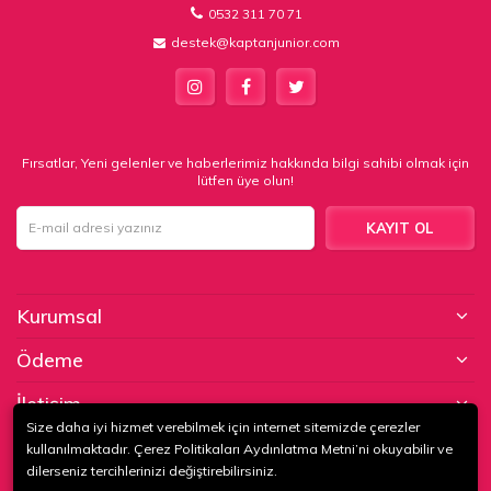
0532 311 70 71
destek@kaptanjunior.com
Fırsatlar, Yeni gelenler ve haberlerimiz hakkında bilgi sahibi olmak için
lütfen üye olun!
KAYIT OL
Kurumsal
Ödeme
İletişim
Size daha iyi hizmet verebilmek için internet sitemizde çerezler
kullanılmaktadır. Çerez Politikaları Aydınlatma Metni’ni okuyabilir ve
© 2020
KAPTAN KUNDURA DERİ MAMÜLLERİ KONF. TİC. VE SAN. LTD.
dilerseniz tercihlerinizi değiştirebilirsiniz.
ŞTİ
. Tüm hakları saklıdır.