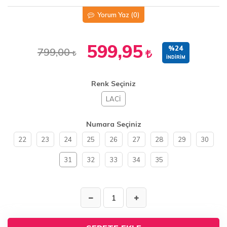
Yorum Yaz
(0)
599,95
%24
799,00
İNDIRIM
Renk Seçiniz
LACİ
Numara Seçiniz
22
23
24
25
26
27
28
29
30
31
32
33
34
35