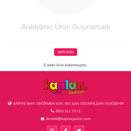
GERI DÖN
0 adet ürün bulunmuştur.
ARİFİYE MAH. DEĞİRMEN SOK. NO:32/A ODUNPAZARI / ESKİŞEHİR
0532 311 70 71
destek@kaptanjunior.com