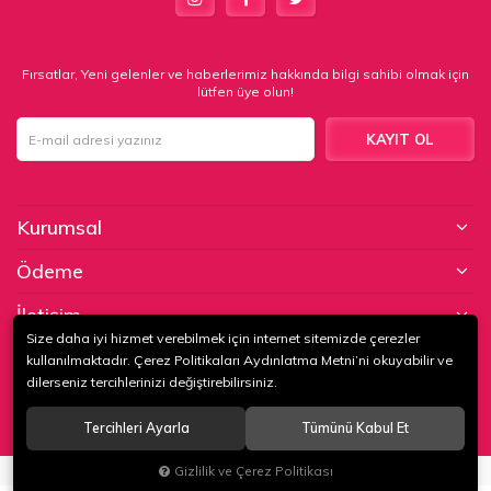
Fırsatlar, Yeni gelenler ve haberlerimiz hakkında bilgi sahibi olmak için
lütfen üye olun!
KAYIT OL
Kurumsal
Ödeme
İletişim
Size daha iyi hizmet verebilmek için internet sitemizde çerezler
kullanılmaktadır. Çerez Politikaları Aydınlatma Metni’ni okuyabilir ve
© 2020
KAPTAN KUNDURA DERİ MAMÜLLERİ KONF. TİC. VE SAN. LTD.
dilerseniz tercihlerinizi değiştirebilirsiniz.
ŞTİ
. Tüm hakları saklıdır.
Tercihleri Ayarla
Tümünü Kabul Et
®
Gizlilik ve Çerez Politikası
Hipotenüs
Yeni Nesil E-Ticaret Sistemleri ile Hazırlanmıştır.