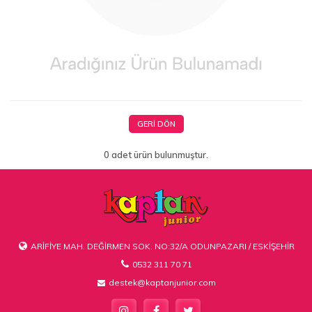
GERI DÖN
0 adet ürün bulunmuştur.
ARİFİYE MAH. DEĞİRMEN SOK. NO:32/A ODUNPAZARI / ESKİŞEHİR
0532 311 70 71
destek@kaptanjunior.com