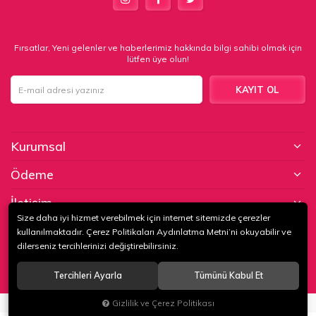
Fırsatlar, Yeni gelenler ve haberlerimiz hakkında bilgi sahibi olmak için
lütfen üye olun!
KAYIT OL
Kurumsal
Ödeme
İletişim
Size daha iyi hizmet verebilmek için internet sitemizde çerezler
kullanılmaktadır. Çerez Politikaları Aydınlatma Metni’ni okuyabilir ve
© 2020
KAPTAN KUNDURA DERİ MAMÜLLERİ KONF. TİC. VE SAN. LTD.
dilerseniz tercihlerinizi değiştirebilirsiniz.
ŞTİ
. Tüm hakları saklıdır.
Tercihleri Ayarla
Tümünü Kabul Et
®
Gizlilik ve Çerez Politikası
Hipotenüs
Yeni Nesil E-Ticaret Sistemleri ile Hazırlanmıştır.