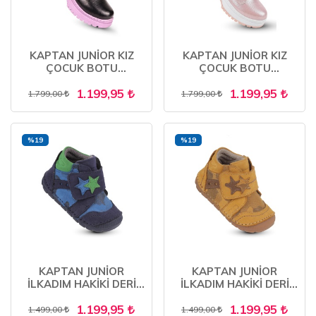
KAPTAN JUNİOR KIZ
KAPTAN JUNİOR KIZ
ÇOCUK BOTU
ÇOCUK BOTU
ORTOPEDİK İÇİ KÜRKLÜ
ORTOPEDİK İÇİ KÜRKLÜ
1.199,95
1.199,95
1.799,00
1.799,00
%19
%19
KAPTAN JUNİOR
KAPTAN JUNİOR
İLKADIM HAKİKİ DERİ
İLKADIM HAKİKİ DERİ
ERKEK BEBEK ÇOCUK
ERKEK BEBEK ÇOCUK
1.199,95
1.199,95
ORTOPEDİK AYAKKABI
ORTOPEDİK AYAKKABI
1.499,00
1.499,00