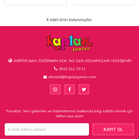
PATİK
PATİK
4 adet ürün bulunmuştur.
ARİFİYE MAH. DEĞİRMEN SOK. NO:32/A ODUNPAZARI / ESKİŞEHİR
0532 311 70 71
destek@kaptanjunior.com
Fırsatlar, Yeni gelenler ve haberlerimiz hakkında bilgi sahibi olmak için
lütfen üye olun!
KAYIT OL