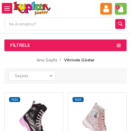
0
FILTRELE
Ana Sayfa
Vitrinde Göster
%33
%33